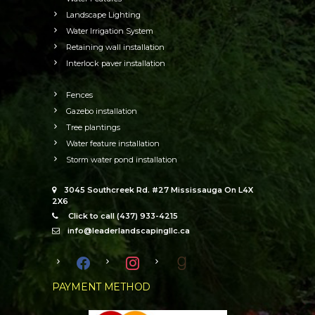
Landscape Lighting
Water Irrigation System
Retaining wall installation
Interlock paver installation
Fences
Gazebo installation
Tree plantings
Water feature installation
Storm water pond installation
3045 Southcreek Rd. #27 Mississauga On L4X
2X6
Click to call (437) 933-4215
info@leaderlandscapingllc.ca
facebook
instagram
goodreads
PAYMENT METHOD